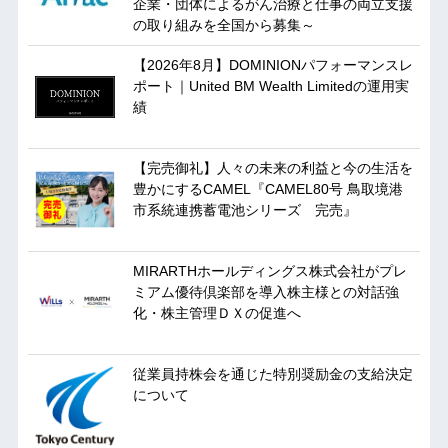
企業・団体によるがん治療と仕事の両立支援
の取り組みを全国から募集～
【2026年8月】DOMINIONパフォーマンスレ
ポート｜United BM Wealth Limitedの運用実
績
【完売御礼】人々の未来の利益と今の生活を
豊かにするCAMEL『CAMEL80号 鳥取境港
市系統連携蓄電池シリーズ 完売』
MIRARTHホールディングス株式会社がプレ
ミアム優待倶楽部を導入株主様との対話強
化・株主管理ＤＸの促進へ
従業員持株会を通じた特別奨励金の支給決定
について