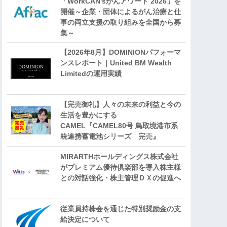
「WorkCAN’sがんアワード 2026」を
開催～企業・団体によるがん治療と仕
事の両立支援の取り組みを全国から募
集～
【2026年8月】DOMINIONパフォーマ
ンスレポート｜United BM Wealth
Limitedの運用実績
【完売御礼】人々の未来の利益と今の
生活を豊かにする
CAMEL『CAMEL80号 鳥取境港市系
統連携蓄電池シリーズ 完売』
MIRARTHホールディングス株式会社
がプレミアム優待倶楽部を導入株主様
との対話強化・株主管理ＤＸの促進へ
従業員持株会を通じた特別奨励金の支
給決定について