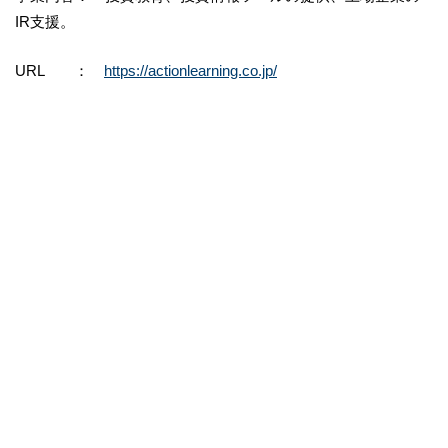
IR支援。
URL ：
https://actionlearning.co.jp/