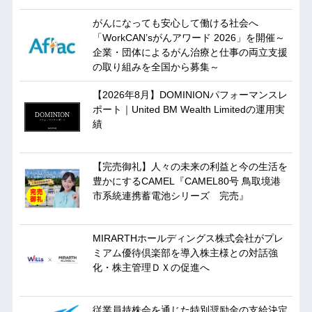
がんになっても安心して働ける社会へ
「WorkCAN’sがんアワード 2026」を開催～
企業・団体によるがん治療と仕事の両立支援
の取り組みを全国から募集～
【2026年8月】DOMINIONパフォーマンスレ
ポート｜United BM Wealth Limitedの運用実
績
【完売御礼】人々の未来の利益と今の生活を
豊かにするCAMEL『CAMEL80号 鳥取境港
市系統連携蓄電池シリーズ 完売』
MIRARTHホールディングス株式会社がプレ
ミアム優待倶楽部を導入株主様との対話強
化・株主管理ＤＸの促進へ
従業員持株会を通じた特別奨励金の支給決定