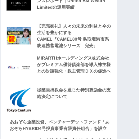
ンスレポート｜United BM Wealth
Limitedの運用実績
【完売御礼】人々の未来の利益と今の
生活を豊かにする
CAMEL『CAMEL80号 鳥取境港市系
統連携蓄電池シリーズ 完売』
MIRARTHホールディングス株式会社
がプレミアム優待倶楽部を導入株主様
との対話強化・株主管理ＤＸの促進へ
従業員持株会を通じた特別奨励金の支
給決定について
あおぞら企業投資、ベンチャーデットファンド「あ
おぞらHYBRID4号投資事業有限責任組合」を設立