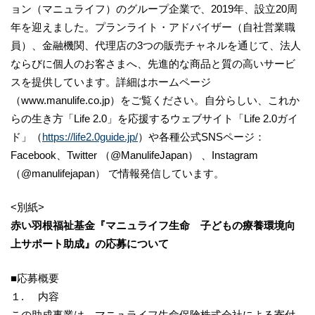
ョン（マニュライフ）のグループ企業で、2019年、設立20周
年を迎えました。プランライト・アドバイザー（自社営業職
員）、金融機関、代理店の3つの販売チャネルを通じて、法人
ならびに個人のお客さまへ、先進的な商品と質の高いサービ
スを提供しています。詳細はホームページ
（www.manulife.co.jp）をご覧ください。自分らしい、これか
らの生き方「Life 2.0」を応援するウェブサイト「Life 2.0ガイ
ド」（
https://life2.0guide.jp/
）や各種公式SNSページ：
Facebook、Twitter （@ManulifeJapan） 、Instagram
（@manulifejapan） で情報発信しています。
<別紙>
赤い羽根福祉基金『マニュライフ生命 子どもの療養環境向
上サポート助成』の応募について
■応募概要
１. 内容
この助成事業は、マニュライフ生命保険株式会社による寄付