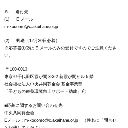
５. 送付先
(1) E メール
m-kodomo@c.akaihane.or.jp
(2) 郵送（12月20日必着）
※応募書①②は E メールのみの受付ですのでご注意くださ
い。
〒100-0013
東京都千代田区霞が関 3-3-2 新霞が関ビル 5 階
社会福祉法人中央共同募金会 基金事業部
「子どもの療養環境向上サポート助成」宛
■応募に関するお問い合わせ先
中央共同募金会
Eメール：m-kodomo@c.akaihane.or.jp （件名に「問合せ」
と記載してください）