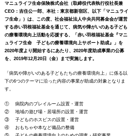
マニュライフ生命保険株式会社（取締役代表執行役社長兼
CEO：吉住公一郎、本社：東京都新宿区、以下「マニュライ
フ生命」）は、この度、社会福祉法人中央共同募金会が運営
する赤い羽根福祉基金を通じて、病気や障がいのある子ども
の療養環境向上活動を応援する、「赤い羽根福祉基金『マニ
ュライフ生命 子どもの療養環境向上サポート助成』」を
2020年度より開始するにあたり、2020年度助成事業の公募
を、2019年12月20日（金）まで実施します。
「病気や障がいのある子どもたちの療養環境向上」に係る以
下の6つのテーマに沿った内容の事業が助成の対象となりま
す。
① 病院内のプレイルーム設置・運営
② 地域の遊び場・居場所の設置・運営
③ 子どものホスピスの設置・運営
④ おもちゃや本など備品の整備
⑤ 子どもの療養環境向上のための調査・研究事業