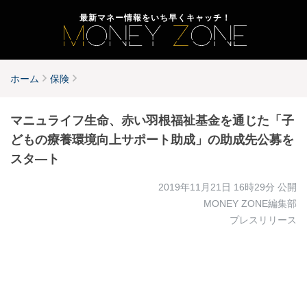
最新マネー情報をいち早くキャッチ！
ホーム
保険
マニュライフ生命、赤い羽根福祉基金を通じた「子
どもの療養環境向上サポート助成」の助成先公募を
スタ―ト
2019年11月21日 16時29分
公開
MONEY ZONE編集部
プレスリリース