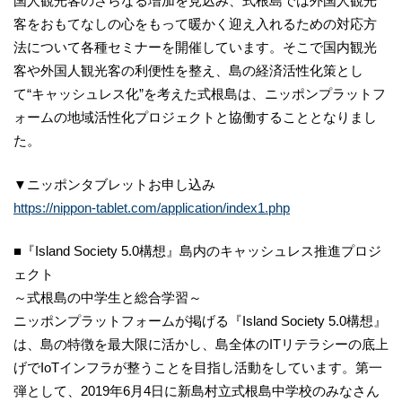
国人観光客のさらなる増加を見込み、式根島では外国人観光
客をおもてなしの心をもって暖かく迎え入れるための対応方
法について各種セミナーを開催しています。そこで国内観光
客や外国人観光客の利便性を整え、島の経済活性化策とし
て“キャッシュレス化”を考えた式根島は、ニッポンプラットフ
ォームの地域活性化プロジェクトと協働することとなりまし
た。
▼ニッポンタブレットお申し込み
https://nippon-tablet.com/application/index1.php
■『Island Society 5.0構想』島内のキャッシュレス推進プロジ
ェクト
～式根島の中学生と総合学習～
ニッポンプラットフォームが掲げる『Island Society 5.0構想』
は、島の特徴を最大限に活かし、島全体のITリテラシーの底上
げでIoTインフラが整うことを目指し活動をしています。第一
弾として、2019年6月4日に新島村立式根島中学校のみなさん