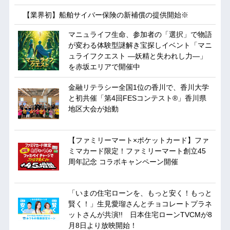
【業界初】船舶サイバー保険の新補償の提供開始※
マニュライフ生命、参加者の「選択」で物語
が変わる体験型謎解き宝探しイベント「マニ
ュライフクエスト ―妖精と失われし力―」
を赤坂エリアで開催中
金融リテラシー全国1位の香川で、香川大学
と初共催「第4回FESコンテスト®」香川県
地区大会が始動
【ファミリーマート×ポケットカード】ファ
ミマカード限定！ファミリーマート創立45
周年記念 コラボキャンペーン開催
「いまの住宅ローンを、もっと安く！もっと
賢く！」生見愛瑠さんとチョコレートプラネ
ットさんが共演!! 日本住宅ローンTVCMが8
月8日より放映開始！