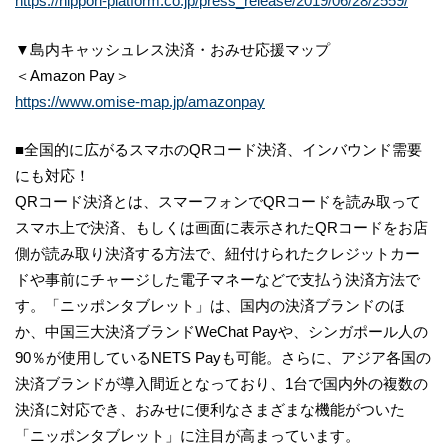
https://nippon-platform.co.jp/press_release/2019/06/28/2559/
▼島内キャッシュレス決済・おみせ応援マップ
＜Amazon Pay＞
https://www.omise-map.jp/amazonpay
■全国的に広がるスマホのQRコード決済、インバウンド需要
にも対応！
QRコード決済とは、スマーフォンでQRコードを読み取って
スマホ上で決済、もしくは画面に表示されたQRコードをお店
側が読み取り決済する方法で、紐付けられたクレジットカー
ドや事前にチャージした電子マネーなどで支払う決済方法で
す。「ニッポンタブレット」は、国内の決済ブランドのほ
か、中国三大決済ブランドWeChat Payや、シンガポール人の
90％が使用しているNETS Payも可能。さらに、アジア各国の
決済ブランドが導入間近となっており、1台で国内外の複数の
決済に対応でき、おみせに便利なさまざまな機能がついた
「ニッポンタブレット」に注目が高まっています。