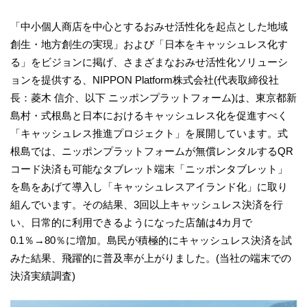
「中小個人商店を中心とするおみせ活性化を起点とした地域
創生・地方創生の実現」および「日本をキャッシュレス化す
る」をビジョンに掲げ、さまざまなおみせ活性化ソリューシ
ョンを提供する、NIPPON Platform株式会社(代表取締役社
長：菱木 信介、以下 ニッポンプラットフォーム)は、東京都新
島村・式根島と日本におけるキャッシュレス化を促進すべく
「キャッシュレス推進プロジェクト」を展開しています。式
根島では、ニッポンプラットフォームが無償レンタルするQR
コード決済も可能なタブレット端末「ニッポンタブレット」
を島をあげて導入し「キャッシュレスアイランド化」に取り
組んでいます。その結果、3回以上キャッシュレス決済を行
い、日常的に利用できるようになった店舗は4カ月で
0.1％→80％に増加。島民が積極的にキャッシュレス決済を試
みた結果、飛躍的に普及率が上がりました。(当社の端末での
決済実績調査)