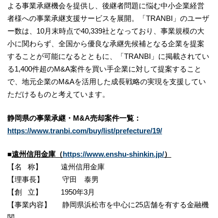
よる事業承継機会を提供し、後継者問題に悩む中小企業経営
者様への事業承継支援サービスを展開。「TRANBI」のユーザ
ー数は、10月末時点で40,339社となっており、事業規模の大
小に関わらず、全国から優良な承継先候補となる企業を提案
することが可能になるとともに、「TRANBI」に掲載されてい
る1,400件超のM&A案件を買い手企業に対して提案すること
で、地元企業のM&Aを活用した成長戦略の実現を支援してい
ただけるものと考えています。
静岡県の事業承継・M&A売却案件一覧：
https://www.tranbi.com/buy/list/prefecture/19/
■
遠州信用金庫（
https://www.enshu-shinkin.jp/
）
【名 称】 遠州信用金庫
【理事長】 守田 泰男
【創 立】 1950年3月
【事業内容】 静岡県浜松市を中心に25店舗を有する金融機
関