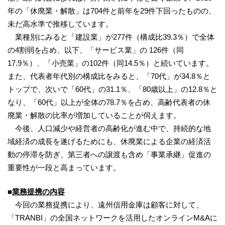
年の「休廃業・解散」は704件と前年を29件下回ったものの、
未だ高水準で推移しています。
業種別にみると「建設業」が277件（構成比39.3％）で全体
の4割弱を占め、以下、「サービス業」の 126件（同
17.9％）、「小売業」の102件（同14.5％）と続いています。
また、代表者年代別の構成比をみると、「70代」が34.8％と
トップで、次いで「60代」の31.1％、「80歳以上」の12.8％と
なり、「60代」以上が全体の78.7％を占め、高齢代表者の休
廃業・解散の比率が増加していることが伺えます。
今後、人口減少や経営者の高齢化が進む中で、持続的な地
域経済の成長を遂げるためにも、休廃業による企業の経済活
動の停滞を防ぎ、第三者への譲渡も含め「事業承継」促進の
重要性が一段と高まっています。
■
業務提携の内容
今回の業務提携により、遠州信用金庫は顧客に対して、
「TRANBI」の全国ネットワークを活用したオンラインM&Aに