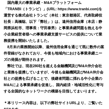
国内最大の事業承継・M&Aプラットフォーム
「TRANBI（トランビ）」(URL: https://www.tranbi.com)を
運営する株式会社トランビ（本社：東京都港区、代表取締役
社長：高橋聡、以下「弊社」）は、遠州信用金庫（本店：静
岡県浜松市、理事長：守田泰男）と事業承継問題を抱える中
小企業経営者様への事業承継支援サービスの提供について業
務提携を開始いたしました。
8月末の業務開始以降、遠州信用金庫を通じて既に数件の案
件登録がなされており、今後も地域内における事業承継ニー
ズの発掘が期待されます。
弊社では、現在280社を超える金融機関及びM&A仲介会社
と業務を提携していますが、今後も金融機関及びM&A仲介会
社との提携を広げることで、後継者問題に揺れる中小企業の
M&Aによる事業承継を促進し、国内経済・地域活性化に寄与
する全国的なネットワークの構築を目指してまいります。
＊本リリース内容は、以下の弊社サイトURLより、ご覧いた