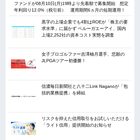
ファンドが08月10日(月)19時より先着順で募集開始 想定
年利回り12.0%（税引前） 運用期間6ヵ月の短期運用！
黒字の上場企業でも4割はROEが「株主の要
求水準」に届かず ベルーガエーアイ、国内
上場2,252社の資本コスト実態を調査
女子プロゴルファー吉澤柚月選手、悲願の
JLPGAツアー初優勝！
信濃毎日新聞社と八十二Link Naganoが「包
括的業務提携」を締結
リスクを抑えた信用取引をお試しいただける
「ライト信用」提供開始のお知らせ