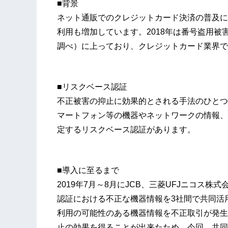
■背景
ネット通販でのクレジットカード決済の普及に
利用も増加しています。2018年は番号盗用被害
調べ）に上っており、クレジットカード業界で
■リスクベース認証
不正被害の抑止に効果的とされる手法のひとつ
マートフォン等の機器やネットワークの情報、
定するリスクベース認証があります。
■導入に至るまで
2019年7月～8月にJCB、三菱UFJニコス
認証における不正な機器情報を3社間で共同活
利用の可能性のある機器情報を不正取引が発生
止の効果を得ることが出来たため、今回、共同