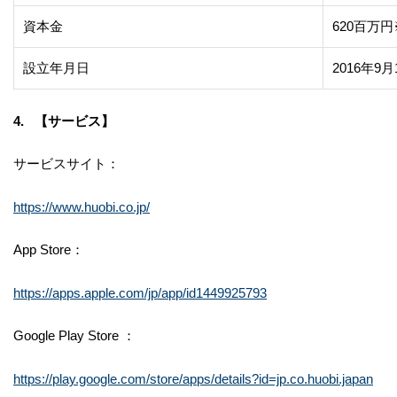
資本金
620百万円
設立年月日
2016年9月
4. 【サービス】
サービスサイト：
https://www.huobi.co.jp/
App Store：
https://apps.apple.com/jp/app/id1449925793
Google Play Store ：
https://play.google.com/store/apps/details?id=jp.co.huobi.japan