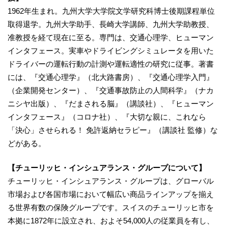
1962年生まれ。九州大学大学院文学研究科博士後期課程単位
取得退学。九州大学助手、長崎大学講師、九州大学助教授、
准教授を経て現在に至る。専門は、交通心理学、ヒューマン
インタフェース。実車やドライビングシミュレータを用いた
ドライバーの運転行動の計測や運転適性の研究に従事。著書
には、『交通心理学』（北大路書房）、『交通心理学入門』
（企業開発センター）、『交通事故防止の人間科学』（ナカ
ニシヤ出版）、『だまされる脳』（講談社）、『ヒューマン
インタフェース』（コロナ社）、『大切な親に、これなら
「決心」させられる！ 免許返納セラピー』（講談社 監修）な
どがある。
【チューリッヒ・インシュアランス・グループについて】
チューリッヒ・インシュアランス・グループは、グローバル
市場および各国市場において幅広い商品ラインアップを揃え
る世界有数の保険グループです。スイスのチューリッヒ市を
本拠に1872年に設立され、およそ54,000人の従業員を有し、