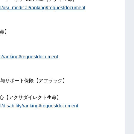
al/usr_medical/ranking#requestdocument
生命】
】
erm/ranking#requestdocument
給与サポート保険【アフラック】
】
安心【アクサダイレクト生命】
l/disability/ranking#requestdocument