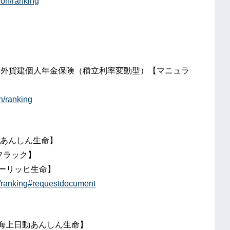
ion/ranking
配当外貨建個人年金保険（積立利率変動型）【マニュラ
n/ranking
動あんしん生命】
フラック】
ューリッヒ生命】
r/ranking#requestdocument
東京海上日動あんしん生命】