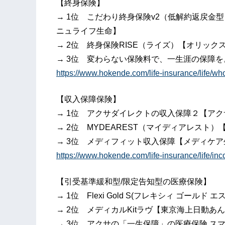
【終身保険】
→ 1位 こだわり終身保険v2（低解約返戻金型
ニュライフ生命】
→ 2位 終身保険RISE（ライズ）【オリック
→ 3位 変わらない保険料で、一生涯の保障
https://www.hokende.com/life-insurance/life/w
【収入保障保険】
→ 1位 アクサダイレクトの収入保障２【ア
→ 2位 MYDEAREST（マイディアレスト
→ 3位 メディフィット収入保障【メディケア
https://www.hokende.com/life-insurance/life/i
【引受基準緩和型/限定告知型の医療保険】
→ 1位 Flexi Gold S(フレキシィ ゴールド
→ 2位 メディカルKitラヴ【東京海上日動あ
→ 3位 アクサの「一生保障」の医療保険 スマー