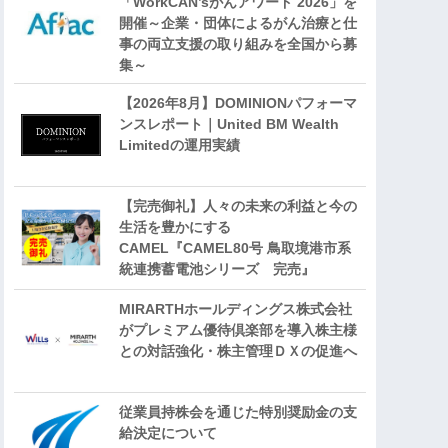
「WorkCAN’sがんアワード 2026」を
開催～企業・団体によるがん治療と仕
事の両立支援の取り組みを全国から募
集～
【2026年8月】DOMINIONパフォーマ
ンスレポート｜United BM Wealth
Limitedの運用実績
【完売御礼】人々の未来の利益と今の
生活を豊かにする
CAMEL『CAMEL80号 鳥取境港市系
統連携蓄電池シリーズ 完売』
MIRARTHホールディングス株式会社
がプレミアム優待倶楽部を導入株主様
との対話強化・株主管理ＤＸの促進へ
従業員持株会を通じた特別奨励金の支
給決定について