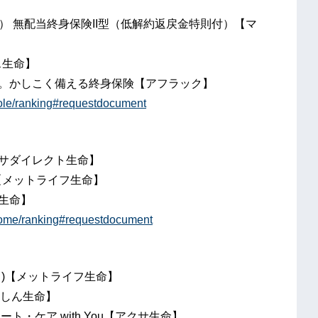
） 無配当終身保険II型（低解約返戻金特則付）【マ
ス生命】
を。かしこく備える終身保険【アフラック】
hole/ranking#requestdocument
クサダイレクト生命】
）【メットライフ生命】
生命】
ncome/ranking#requestdocument
 エス)【メットライフ生命】
んしん生命】
ト・ケア with You【アクサ生命】