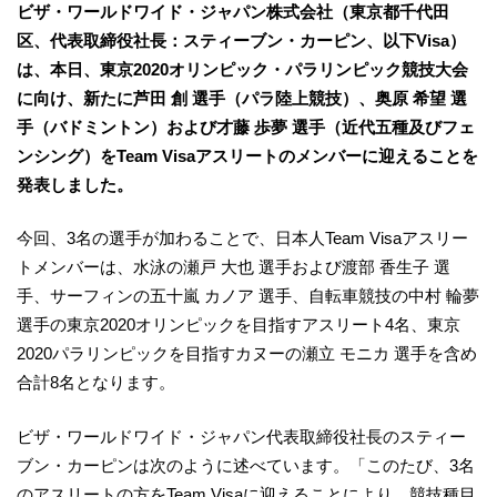
ビザ・ワールドワイド・ジャパン株式会社（東京都千代田
区、代表取締役社長：スティーブン・カーピン、以下Visa）
は、本日、東京2020オリンピック・パラリンピック競技大会
に向け、新たに芦田 創 選手（パラ陸上競技）、奥原 希望 選
手（バドミントン）および才藤 歩夢 選手（近代五種及びフェ
ンシング）をTeam Visaアスリートのメンバーに迎えることを
発表しました。
今回、3名の選手が加わることで、日本人Team Visaアスリー
トメンバーは、水泳の瀬戸 大也 選手および渡部 香生子 選
手、サーフィンの五十嵐 カノア 選手、自転車競技の中村 輪夢
選手の東京2020オリンピックを目指すアスリート4名、東京
2020パラリンピックを目指すカヌーの瀬立 モニカ 選手を含め
合計8名となります。
ビザ・ワールドワイド・ジャパン代表取締役社長のスティー
ブン・カーピンは次のように述べています。「このたび、3名
のアスリートの方をTeam Visaに迎えることにより、競技種目