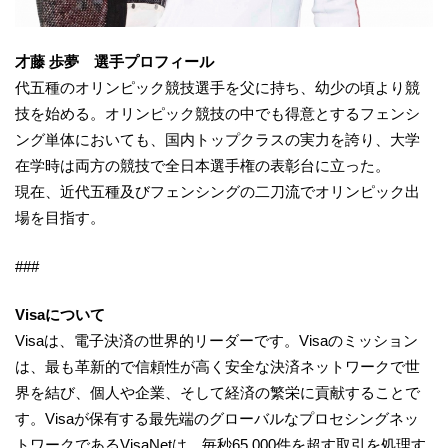
才藤 歩夢 選手プロフィール
代五種のオリンピック競技選手を父に持ち、幼少の頃より競
技を始める。オリンピック競技の中でも得意とするフェンシ
ング単体においても、国内トップクラスの実力を誇り、大学
在学時は両方の競技で全日本選手権の表彰台に立った。
現在、近代五種及びフェンシングの二刀流でオリンピック出
場を目指す。
###
Visaについて
Visaは、電子決済の世界的リーダーです。Visaのミッション
は、最も革新的で信頼性が高く安全な決済ネットワークで世
界を結び、個人や企業、そして経済の繁栄に貢献することで
す。Visaが保有する最先端のグローバルなプロセシングネッ
トワークであるVisaNetは、毎秒65,000件を超す取引を処理す