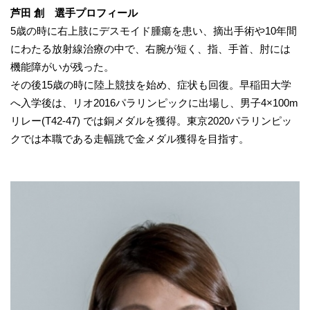
芦田 創 選手プロフィール
5歳の時に右上肢にデスモイド腫瘍を患い、摘出手術や10年間
にわたる放射線治療の中で、右腕が短く、指、手首、肘には
機能障がいが残った。
その後15歳の時に陸上競技を始め、症状も回復。早稲田大学
へ入学後は、リオ2016パラリンピックに出場し、男子4×100m
リレー(T42-47) では銅メダルを獲得。東京2020パラリンピッ
クでは本職である走幅跳で金メダル獲得を目指す。