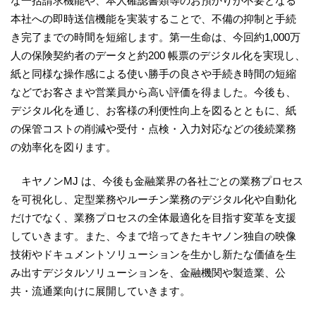
な一括請求機能や、本人確認書類等のお預かりが不要となる
本社への即時送信機能を実装することで、不備の抑制と手続
き完了までの時間を短縮します。第一生命は、今回約1,000万
人の保険契約者のデータと約200 帳票のデジタル化を実現し、
紙と同様な操作感による使い勝手の良さや手続き時間の短縮
などでお客さまや営業員から高い評価を得ました。今後も、
デジタル化を通じ、お客様の利便性向上を図るとともに、紙
の保管コストの削減や受付・点検・入力対応などの後続業務
の効率化を図ります。
キヤノンMJ は、今後も金融業界の各社ごとの業務プロセス
を可視化し、定型業務やルーチン業務のデジタル化や自動化
だけでなく、業務プロセスの全体最適化を目指す変革を支援
していきます。また、今まで培ってきたキヤノン独自の映像
技術やドキュメントソリューションを生かし新たな価値を生
み出すデジタルソリューションを、金融機関や製造業、公
共・流通業向けに展開していきます。