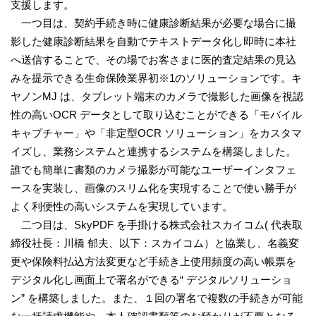
支援します。
一つ目は、契約手続き時に健康診断結果が必要な場合に撮
影した健康診断結果を自動でテキストデータ化し即時に本社
へ送信することで、その場でお客さまに医的査定結果の見込
みを提示できる生命保険業界初※1のソリューションです。キ
ヤノンMJ は、タブレット端末のカメラで撮影した画像を視認
性の高いOCR データとして取り込むことができる「モバイル
キャプチャー」や「非定型OCR ソリューション」をカスタマ
イズし、業務システムと連携するシステムを構築しました。
誰でも簡単に書類のカメラ撮影が可能なユーザーインタフェ
ースを実装し、画像のスリム化を実現することで使い勝手が
よく利便性の高いシステムを実現しています。
二つ目は、SkyPDF を手掛ける株式会社スカイコム( 代表取
締役社長：川橋 郁夫、以下：スカイコム）と協業し、名義変
更や保険料払込方法変更など手続き上使用頻度の高い帳票を
デジタル化し画面上で署名ができる“ デジタルソリューショ
ン” を構築しました。また、１回の署名で複数の手続きが可能