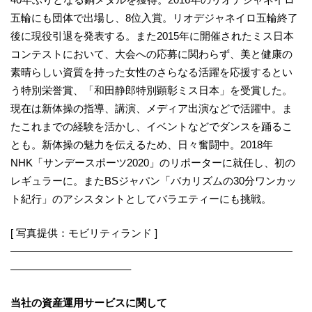
五輪にも団体で出場し、8位入賞。リオデジャネイロ五輪終了
後に現役引退を発表する。また2015年に開催されたミス日本
コンテストにおいて、大会への応募に関わらず、美と健康の
素晴らしい資質を持った女性のさらなる活躍を応援するとい
う特別栄誉賞、「和田静郎特別顕彰ミス日本」を受賞した。
現在は新体操の指導、講演、メディア出演などで活躍中。ま
たこれまでの経験を活かし、イベントなどでダンスを踊るこ
とも。新体操の魅力を伝えるため、日々奮闘中。2018年
NHK「サンデースポーツ2020」のリポーターに就任し、初の
レギュラーに。またBSジャパン「バカリズムの30分ワンカッ
ト紀行」のアシスタントとしてバラエティーにも挑戦。
[ 写真提供：モビリティランド ]
———————————————————————————
———————————–
当社の資産運用サービスに関して