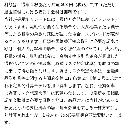
料額は、通常 1 枚あたり片道 303 円（税込）です（ただし、
建玉整理における委託手数料は無料です）。
当社が提示するレートには、買値と売値に差（スプレッド）
があります。流動性が低くなる場合や、天変地異または戦争
等による相場の急激な変動が生じた場合、スプレッドが広が
ることがあります。店頭外国為替証拠金取引に必要な証拠金
額は、個人のお客様の場合、取引総代金の 4%です。法人のお
客様の場合、取引総代金に、金融先物取引業協会が算出した
通貨ペアごとの証拠金率（為替リスク想定比率）を取引の額
に乗じて得た額となります。為替リスク想定比率は、金融商
品取引業等に関する内閣府令第 117 条第 27 項第 1 号に規定さ
れる定量的計算モデルを用い算出します。なお、証拠金率
（為替リスク想定比率）は変動いたします。取引所株価指数
証拠金取引に必要な証拠金額は、商品ごとに当社が定める 1
枚あたりの必要証拠金の額に建玉数量を乗じる一律方式によ
り計算されますが、1 枚あたりの必要証拠金額は変動いたしま
す。