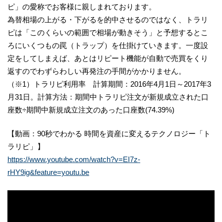
ピ」の愛称でお客様に親しまれております。
為替相場の上がる・下がるを的中させるのではなく、トラリ
ピは「このくらいの範囲で相場が動きそう」と予想するとこ
ろにいくつもの罠（トラップ）を仕掛けていきます。一度設
定をしてしまえば、あとはリピート機能が自動で売買をくり
返すのでわずらわしい再発注の手間がかかりません。
（※1）トラリピ利用率 計算期間：2016年4月1日～2017年3
月31日。計算方法：期間中トラリピ注文が新規成立された口
座数÷期間中新規成立注文のあった口座数(74.39%)
【動画：90秒でわかる 時間を資産に変えるテクノロジー「ト
ラリピ」】
https://www.youtube.com/watch?v=EI7z-
rHY9ig&feature=youtu.be