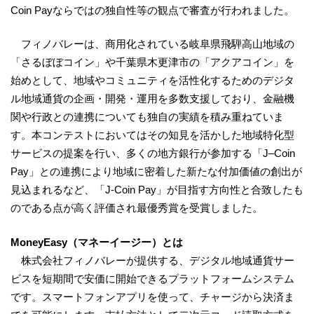
Coin Payならではの独自性等の観点で審査が行われました。
フィノバレーは、商用化されている岐阜県飛騨高山地域の
「さるぼぼコイン」や千葉県木更津市の「アクアコイン」を
始めとして、地域やコミュニティを活性化するためのデジタ
ル地域通貨の企画・開発・運用を多数支援しており、金融機
関や行政との連携についても独自の実績を積み重ねていま
す。本コンテストにおいてはその知見を活かした地域特化型
サービスの提案を行い、多くの地方銀行が参加する「J–Coin
Pay」との連携により地域に密着した新たな付加価値の創出が
見込まれるなど、「J-Coin Pay」が目指す方向性と合致したも
のである点が高く評価され最優秀賞を受賞しました。
MoneyEasy
（マネーイージー）とは
株式会社フィノバレーが提供する、デジタル地域通貨サー
ビスを短期間で安価に開始できるプラットフォームシステム
です。スマートフォンアプリを使って、チャージから決済ま