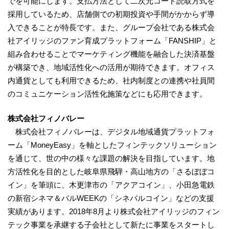
でを可能にします。支払方法として二次元コード読取方式を
採用しているため、店舗側での初期投資や手間がかからず導
入できることが特長です。また、グループ会社である株式会
社アイリッジのファン育成プラットフォーム「FANSHIP」と
組み合わせることでマーケティング機能を融合した決済基盤
が構築でき、地域活性化への活用が期待できます。オフィス
内通貨としても利用できるため、社内制度との連携や社員間
のコミュニケーション活性化施策などにも応用できます。
株式会社
フィノバレー
株式会社フィノバレーは、デジタル地域通貨プラットフォ
ーム「MoneyEasy」を軸としたフィンテックソリューション
を通じて、世の中の様々な課題の解決を目指しています。地
方活性化を目的とした岐阜県飛騨・高山地方の「さるぼぼコ
イン」を筆頭に、木更津市の「アクアコイン」、小田急電鉄
の新宿シネマ＆バルWEEKの「シネバルコイン」などの支援
実績があります。2018年8月より株式会社アイリッジのフィン
テック事業を承継する子会社として新たに事業をスタートし