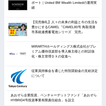
ポート｜United BM Wealth Limitedの運用実
績
【完売御礼】人々の未来の利益と今の生活を
豊かにするCAMEL『CAMEL80号 鳥取境港
市系統連携蓄電池シリーズ 完売』
MIRARTHホールディングス株式会社がプレ
ミアム優待倶楽部を導入株主様との対話強
化・株主管理ＤＸの促進へ
従業員持株会を通じた特別奨励金の支給決定
について
あおぞら企業投資、ベンチャーデットファンド「あおぞら
HYBRID4号投資事業有限責任組合」を設立