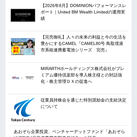
【2026年8月】DOMINIONパフォーマンスレ
ポート｜United BM Wealth Limitedの運用実
績
【完売御礼】人々の未来の利益と今の生活を
豊かにするCAMEL『CAMEL80号 鳥取境港
市系統連携蓄電池シリーズ 完売』
MIRARTHホールディングス株式会社がプレ
ミアム優待倶楽部を導入株主様との対話強
化・株主管理ＤＸの促進へ
従業員持株会を通じた特別奨励金の支給決定
について
あおぞら企業投資、ベンチャーデットファンド「あおぞら