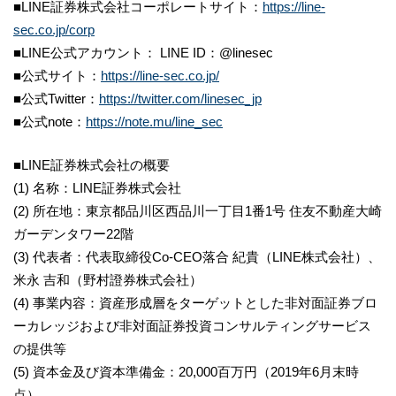
■LINE証券株式会社コーポレートサイト：
https://line-
sec.co.jp/corp
■LINE公式アカウント： LINE ID：@linesec
■公式サイト：
https://line-sec.co.jp/
■公式Twitter：
https://twitter.com/linesec_jp
■公式note：
https://note.mu/line_sec
■LINE証券株式会社の概要
(1) 名称：LINE証券株式会社
(2) 所在地：東京都品川区西品川一丁目1番1号 住友不動産大崎
ガーデンタワー22階
(3) 代表者：代表取締役Co-CEO落合 紀貴（LINE株式会社）、
米永 吉和（野村證券株式会社）
(4) 事業内容：資産形成層をターゲットとした非対面証券ブロ
ーカレッジおよび非対面証券投資コンサルティングサービス
の提供等
(5) 資本金及び資本準備金：20,000百万円（2019年6月末時
点）