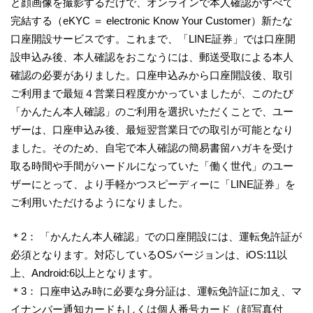
と顔画像を撮影するだけで、オンラインで本人確認がすべて
完結する（eKYC ＝ electronic Know Your Customer）新たな
口座開設サービスです。これまで、「LINE証券」では口座開
設申込み後、本人確認をおこなうには、郵送受取による本人
確認の必要がありました。口座申込みから口座開設後、取引
ご利用まで最短４営業日程度かかっていましたが、このたび
「かんたん本人確認」のご利用を選択いただくことで、ユー
ザーは、口座申込み後、最短翌営業日での取引が可能となり
ました。そのため、自宅で本人確認の簡易書留ハガキを受け
取る時間や手間がハードルになっていた「働く世代」のユー
ザーにとって、より手軽かつスピーディーに「LINE証券」を
ご利用いただけるようになりました。
＊2： 「かんたん本人確認」での口座開設には、運転免許証が
必須となります。対応しているOSバージョンは、iOS:11以
上、Android:6以上となります。
＊3： 口座申込み時に必要な身分証は、運転免許証に加え、マ
イナンバー通知カードもしくは個人番号カード（顔写真付