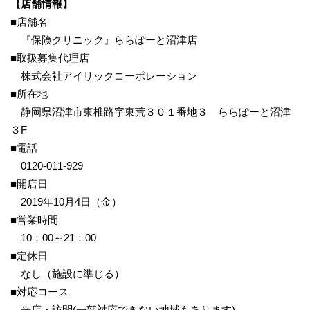
【店舗情報】
■店舗名
『保険クリニック』ららぽーと沼津店
■取扱募集代理店
株式会社アイリックコーポレーション
■所在地
静岡県沼津市東椎路字東荒３０１番地３ ららぽーと沼津
３F
■電話
0120-011-929
■開店日
2019年10月4日（金）
■営業時間
10：00～21：00
■定休日
なし（施設に準じる）
■対応コース
来店・訪問(一部対応できない地域もあります)