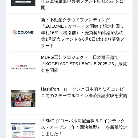
イム上場企業中長期ファンドID1135』を公
開
新・不動産クラウドファンディング
「ZOLOME」がサービス開始！想定利回り
年利16％（税引前）・売買契約締結済みの
第1号記念ファンドを8月8日(土)より募集ス
タート
MUFG工芸プロジェクト 日本橋三越で
「KOGEI ARTISTS LEAGUE 2025-26」展覧
会を開催
HashPort、ローソンと日本初となるコンビ
ニでのステーブルコイン決済実証実験を実施
「SMT グローバル高配当株５０インデック
ス・オープン（年４回決算型）」を新規設定
しました！