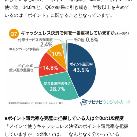
使い道」14.8％と、Q6の結果に引き続き、半数以上を占めて
いるのは「ポイント」に関することとなっています。
■ポイント
還元率
を
完璧
に
把握
している
人
は
全体
の
1/5
程度
「メインで使うキャッシュレス決済のポイント還元率を把握
していますか」の問いでは、「なんとなく分かっている」