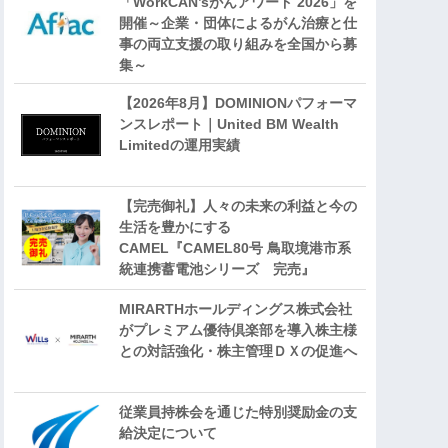
「WorkCAN’sがんアワード 2026」を
開催～企業・団体によるがん治療と仕
事の両立支援の取り組みを全国から募
集～
【2026年8月】DOMINIONパフォーマ
ンスレポート｜United BM Wealth
Limitedの運用実績
【完売御礼】人々の未来の利益と今の
生活を豊かにする
CAMEL『CAMEL80号 鳥取境港市系
統連携蓄電池シリーズ 完売』
MIRARTHホールディングス株式会社
がプレミアム優待倶楽部を導入株主様
との対話強化・株主管理ＤＸの促進へ
従業員持株会を通じた特別奨励金の支
給決定について