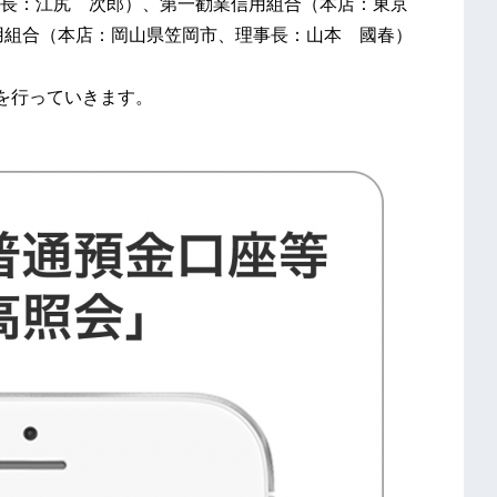
長：江尻 次郎）、第一勧業信用組合（本店：東京
用組合（本店：岡山県笠岡市、理事長：山本 國春）
携を行っていきます。