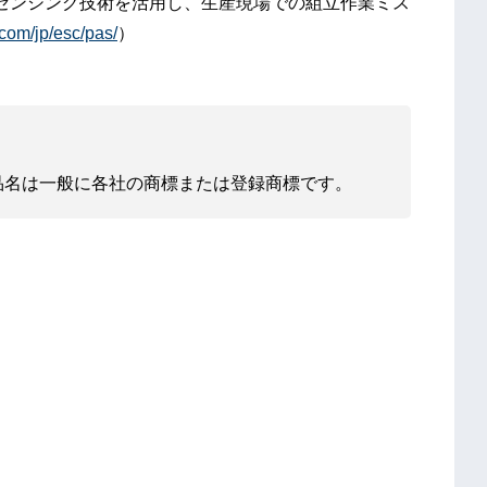
センシング技術を活用し、生産現場での組立作業ミス
.com/jp/esc/pas/
）
品名は一般に各社の商標または登録商標です。