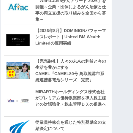
「WorkCAN’sがんアワード 2026」を
開催～企業・団体によるがん治療と仕
事の両立支援の取り組みを全国から募
集～
【2026年8月】DOMINIONパフォーマ
ンスレポート｜United BM Wealth
Limitedの運用実績
【完売御礼】人々の未来の利益と今の
生活を豊かにする
CAMEL『CAMEL80号 鳥取境港市系
統連携蓄電池シリーズ 完売』
MIRARTHホールディングス株式会社
がプレミアム優待倶楽部を導入株主様
との対話強化・株主管理ＤＸの促進へ
従業員持株会を通じた特別奨励金の支
給決定について