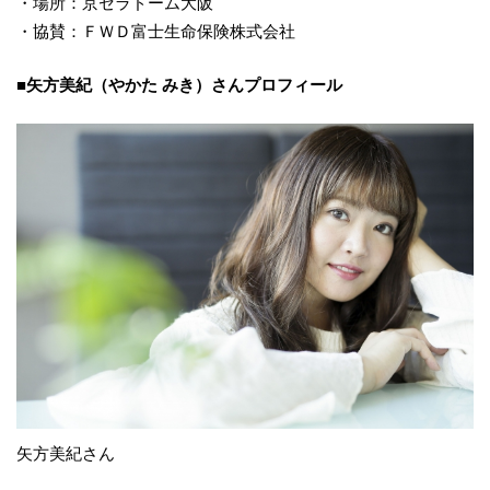
・場所：京セラドーム大阪
・協賛：ＦＷＤ富士生命保険株式会社
■
矢方美紀
（
やかた みき
）
さん
プロフィール
矢方美紀さん