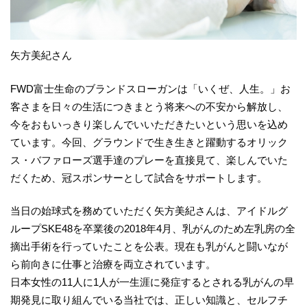
矢方美紀さん
FWD富士生命のブランドスローガンは「いくぜ、人生。」お
客さまを日々の生活につきまとう将来への不安から解放し、
今をおもいっきり楽しんでいいただきたいという思いを込め
ています。今回、グラウンドで生き生きと躍動するオリック
ス・バファローズ選手達のプレーを直接見て、楽しんでいた
だくため、冠スポンサーとして試合をサポートします。
当日の始球式を務めていただく矢方美紀さんは、アイドルグ
ループSKE48を卒業後の2018年4月、乳がんのため左乳房の全
摘出手術を行っていたことを公表。現在も乳がんと闘いなが
ら前向きに仕事と治療を両立されています。
日本女性の11人に1人が一生涯に発症するとされる乳がんの早
期発見に取り組んでいる当社では、正しい知識と、セルフチ