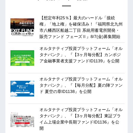
【想定年利25％】最大のハードル「接続
権」「地上権」を確保済み！『福岡県北九州
市八幡西区船越二丁目 系統用蓄電所開発・
販売ファンド フェーズⅡ』8/7(金)募集開始
オルタナティブ投資プラットフォーム「オル
タナバンク」、『【3ヶ月毎分配】カンボジ
ア金融事業者支援ファンドID1139』を公開
オルタナティブ投資プラットフォーム「オル
タナバンク」、『【毎月分配】夏の陣ファン
ド 夏空の章ID1138』を公開
オルタナティブ投資プラットフォーム「オル
タナバンク」、『【3ヶ月毎分配】東証プラ
イム上場企業中長期ファンドID1136』を公
開