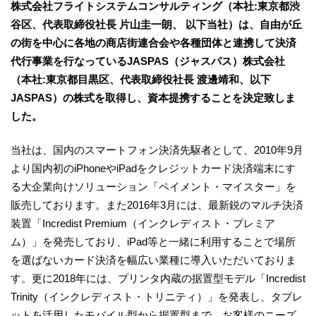
株式会社フライトシステムコンサルティング（本社:東京都渋
谷区、代表取締役社長 片山圭一朗、 以下当社）は、自由が丘
の街を中心に各地の商店街連合会や各種団体と連携して決済
代行事業を行なっているJASPAS（ジャスパス）株式会社
（本社:東京都目黒区、代表取締役社長 渡邊靖和、以下
JASPAS）の株式を取得し、資本提携することを決定致しま
した。
当社は、国内のスマートフォン決済先駆者として、2010年9月
より国内初のiPhoneやiPadをクレジットカード決済端末にす
る大企業向けソリューション「ペイメント・マイスター」を
販売しております。また2016年3月には、最新鋭のマルチ決済
装置「Incredist Premium（インクレディスト・プレミア
ム）」を発売しており、iPad等と一緒に利用することで場所
を選ばないカード決済を幅広い業種に導入いただいておりま
す。更に2018年には、プリンタ内蔵の据置型モデル「Incredist
Trinity（インクレディスト・トリニティ）」を発表し、タブレ
ットを活用したモバイル型から据置型まで、お客様のニーズ