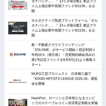
タナバンク」、『【3ヶ月毎分配】東証プラ
イム上場企業中長期ファンドID1136』を公
開
オルタナティブ投資プラットフォーム「オル
タナバンク」、『【3ヶ月毎分配】東証プラ
イム上場企業中長期ファンドID1135』を公
開
新・不動産クラウドファンディング
「ZOLOME」がサービス開始！想定利回り
年利16％（税引前）・売買契約締結済みの
第1号記念ファンドを8月8日(土)より募集ス
タート
MUFG工芸プロジェクト 日本橋三越で
「KOGEI ARTISTS LEAGUE 2025-26」展覧
会を開催
HashPort、ローソンと日本初となるコンビ
ニでのステーブルコイン決済実証実験を実施