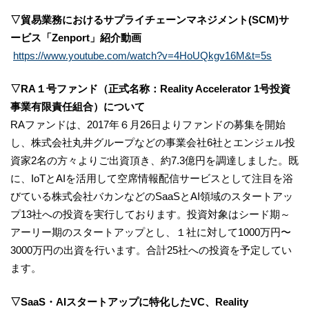
▽貿易業務におけるサプライチェーンマネジメント(SCM)サ
ービス「Zenport」紹介動画
https://www.youtube.com/watch?v=4HoUQkgv16M&t=5s
▽RA１号ファンド（正式名称：Reality Accelerator 1号投資
事業有限責任組合）について
RAファンドは、2017年６月26日よりファンドの募集を開始
し、株式会社丸井グループなどの事業会社6社とエンジェル投
資家2名の方々よりご出資頂き、約7.3億円を調達しました。既
に、IoTとAIを活用して空席情報配信サービスとして注目を浴
びている株式会社バカンなどのSaaSとAI領域のスタートアッ
プ13社への投資を実行しております。投資対象はシード期～
アーリー期のスタートアップとし、１社に対して1000万円〜
3000万円の出資を行います。合計25社への投資を予定してい
ます。
▽SaaS・AIスタートアップに特化したVC、Reality