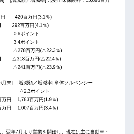
[増減額／増減率] 元受正味保険料：13,898百万
円 420百万円(3.1％)
 292百万円(4.1％)
 0.6ポイント
 3.4ポイント
△278百万円(△22.3％)
△318百万円(△22.4％)
△241百万円(△23.9％)
] [増減額／増減率] 単体ソルベンシー
％ △2.3ポイント
 1,783百万円(1.9％)
 1,007百万円(3.4％)
れ、翌年7月より営業を開始し、現在は主に自動車・