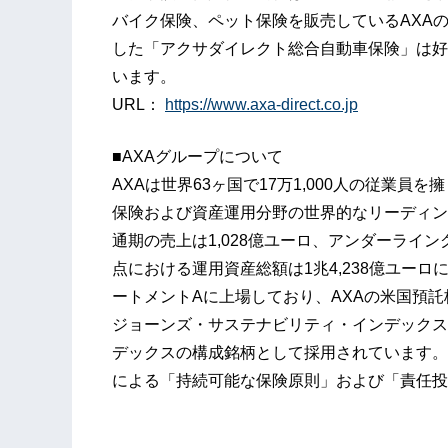
バイク保険、ペット保険を販売しているAXA
した「アクサダイレクト総合自動車保険」は好
います。
URL：
https://www.axa-direct.co.jp
■AXAグループについて
AXAは世界63ヶ国で17万1,000人の従業員
保険および資産運用分野の世界的なリーディン
通期の売上は1,028億ユーロ、アンダーライング
点における運用資産総額は1兆4,238億ユー
ートメントAに上場しており、AXAの米国預託
ジョーンズ・サステナビリティ・インデックス(DJ
デックスの構成銘柄として採用されています。また
による「持続可能な保険原則」および「責任投