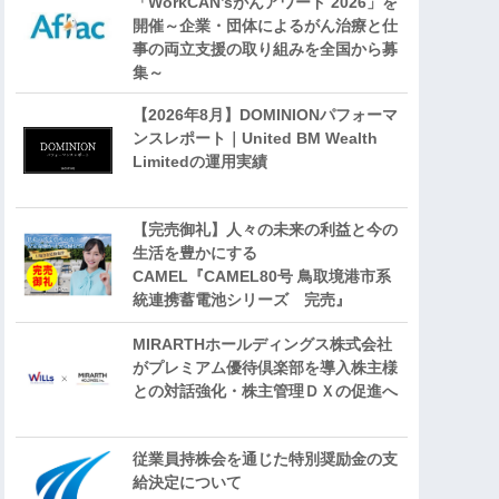
「WorkCAN’sがんアワード 2026」を
開催～企業・団体によるがん治療と仕
事の両立支援の取り組みを全国から募
集～
【2026年8月】DOMINIONパフォーマ
ンスレポート｜United BM Wealth
Limitedの運用実績
【完売御礼】人々の未来の利益と今の
生活を豊かにする
CAMEL『CAMEL80号 鳥取境港市系
統連携蓄電池シリーズ 完売』
MIRARTHホールディングス株式会社
がプレミアム優待倶楽部を導入株主様
との対話強化・株主管理ＤＸの促進へ
従業員持株会を通じた特別奨励金の支
給決定について