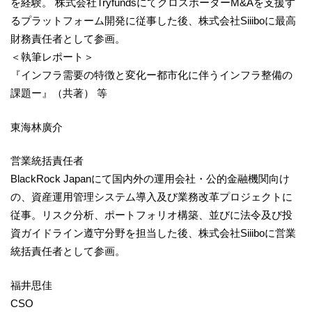
を経験。 株式会社TryfundsにてクロスボーダーM&Aを支援す
るプラットフォーム開発に従事した後、株式会社Siiiboに最高
財務責任者として参画。
＜執筆レポート＞
『インフラ需要の特徴と変化ー都市化に伴うインフラ整備の
課題ー』（共著） 等
東海林廣介
営業統括責任者
BlackRock Japanにて国内外の運用会社・公的金融機関向け
の、資産運用管理システム導入及び業務改革プロジェクトに
従事。リスク分析、ポートフォリオ構築、並びに法令及び投
資ガイドライン遵守分野を担当した後、株式会社Siiiboに営業
統括責任者として参画。
福井思佳
CSO