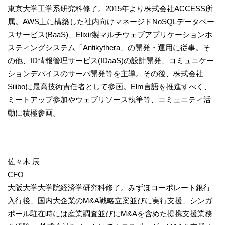
東京大学工学系研究科修了。2015年より株式会社ACCESS所
属。AWS上に構築した社内向けマネージドNoSQLデータベー
スサービス(BaaS)、Elixir製マルチウェブアプリケーションホ
スティングシステム「Antikythera」の開発・運用に従事。そ
の他、ID情報管理サービス(IDaaS)の設計開発、コミュニケー
ションデバイスのサーバ開発等を主導。その後、株式会社
Siiiboに最高技術責任者として参画。Elm言語を推進すべく、
ミートアップ参加やウェブリソース執筆等、コミュニティ活
動に積極参画。
佐々木 辰
CFO
大阪大学大学院経済学研究科修了。みずほコーポレート銀行
入行後、国内大企業のM&A戦略立案並びに実行支援、シンガ
ポール駐在時には産業調査並びにM&Aを含めた提携支援業務